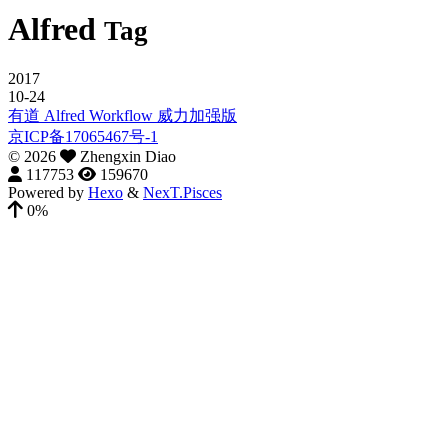
Alfred
Tag
2017
10-24
有道 Alfred Workflow 威力加强版
京ICP备17065467号-1
©
2026
Zhengxin Diao
117753
159670
Powered by
Hexo
&
NexT.Pisces
0%