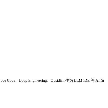
Loop Engineering、Obsidian 作为 LLM IDE 等 AI 编